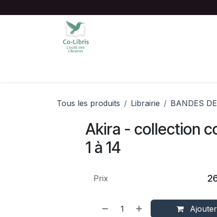
Se rendre au contenu
Accueil
Catalogue complet
Chois
Tous les produits
Librairie
BANDES DE
Akira - collection
1 à 14
2
Prix
Ajouter