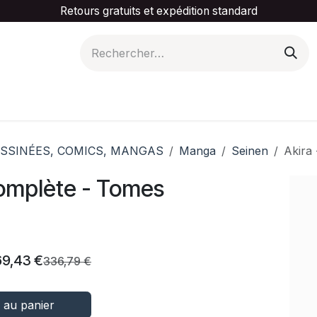
Retours gratuits et expédition standard
is ta catégorie
Slider Promotionnel
Contactez-
SSINÉES, COMICS, MANGAS
Manga
Seinen
Akira 
 complète - Tomes
69,43
€
336,79
€
 au panier