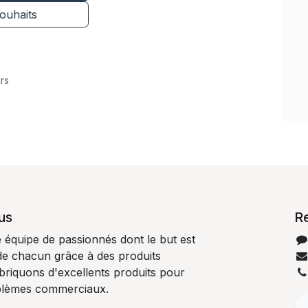
souhaits
rs
us
R
quipe de passionnés dont le but est
 de chacun grâce à des produits
abriquons d'excellents produits pour
blèmes commerciaux.