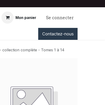
Se connecter
Mon panier
nous
Événements
Contactez-nous
Tableau de Bord
- collection complète - Tomes 1 à 14