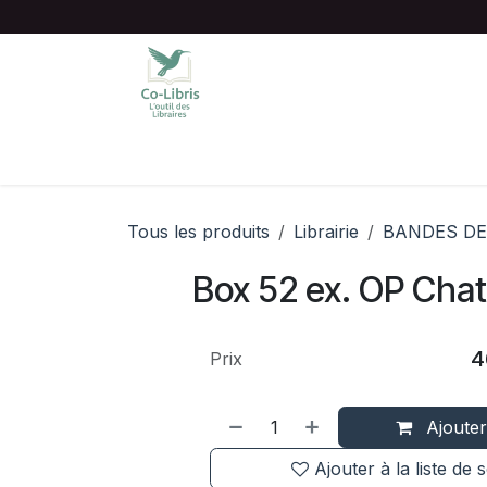
Se rendre au contenu
Accueil
Catalogue complet
Chois
Tous les produits
Librairie
BANDES DE
Box 52 ex. OP Chat
4
Prix
Ajouter
Ajouter à la liste de 