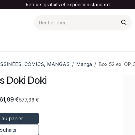
Retours gratuits et expédition standard
is ta catégorie
Slider Promotionnel
Contactez-
SSINÉES, COMICS, MANGAS
Manga
Box 52 ex. OP 
s Doki Doki
61,89
€
577,36
€
 au panier
souhaits