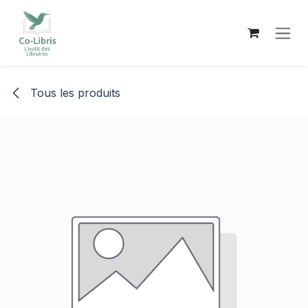
Se rendre au contenu
Tous les produits