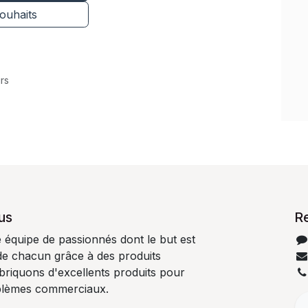
souhaits
rs
us
R
quipe de passionnés dont le but est
 de chacun grâce à des produits
abriquons d'excellents produits pour
blèmes commerciaux.