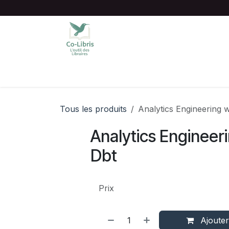
Se rendre au contenu
Accueil
Catalogue complet
Chois
Tous les produits
Analytics Engineering 
Analytics Engineer
Dbt
Prix
Ajouter