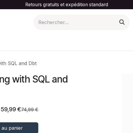
Retours gratuits et expédition standard
is ta catégorie
Slider Promotionnel
Contactez-
with SQL and Dbt
ing with SQL and
59,99
€
74,99
€
 au panier