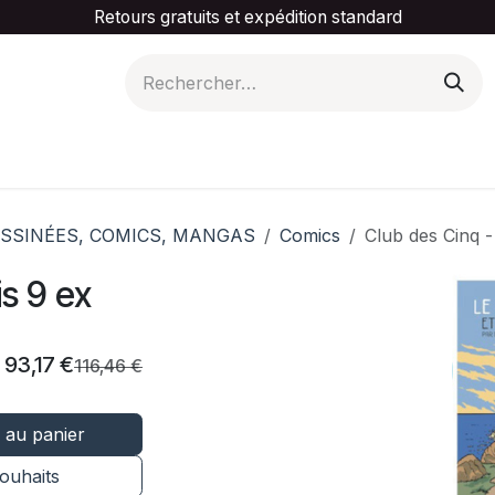
Retours gratuits et expédition standard
is ta catégorie
Slider Promotionnel
Contactez-
SSINÉES, COMICS, MANGAS
Comics
Club des Cinq -
is 9 ex
93,17
€
116,46
€
 au panier
souhaits