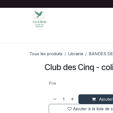
Se rendre au contenu
Accueil
Catalogue complet
Chois
Tous les produits
Librairie
BANDES DE
Club des Cinq - col
Prix
Ajouter
Ajouter à la liste de 