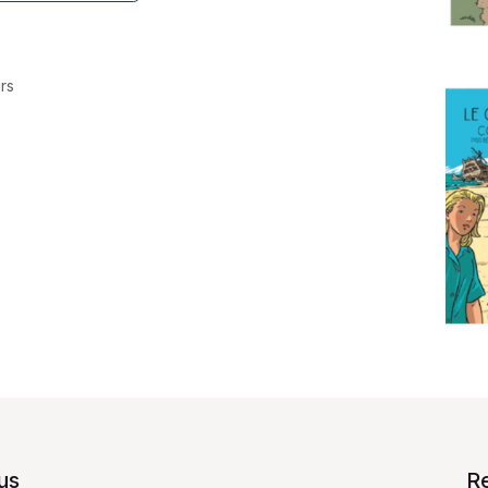
rs
us
R