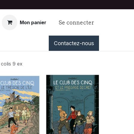
Se connecter
Mon panier
nous
Événements
Contactez-nous
Tableau de Bord
 colis 9 ex