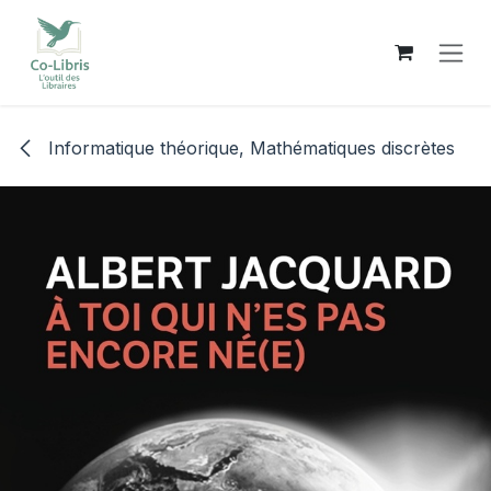
Se rendre au contenu
Informatique théorique, Mathématiques discrètes