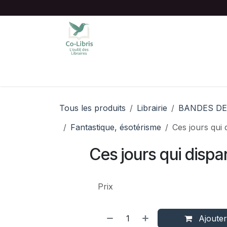
Se rendre au contenu
Accueil
Catalogue complet
Chois
Tous les produits
Librairie
BANDES DE
Fantastique, ésotérisme
Ces jours qui 
Ces jours qui dispa
Prix
Ajouter