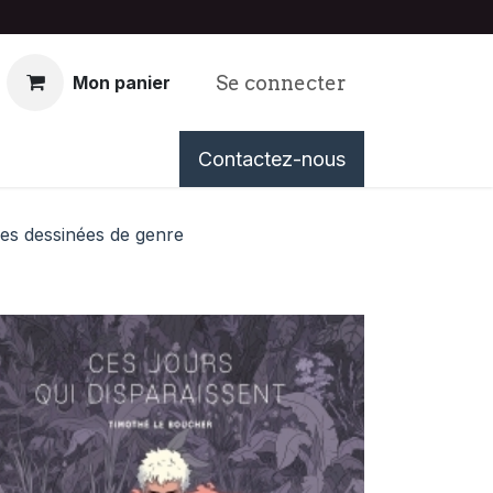
Se connecter
Mon panier
nous
Événements
Contactez-nous
Tableau de Bord
es dessinées de genre