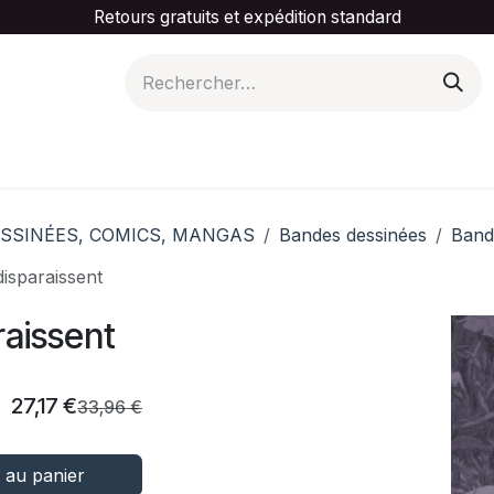
Retours gratuits et expédition standard
is ta catégorie
Slider Promotionnel
Contactez-
SSINÉES, COMICS, MANGAS
Bandes dessinées
Band
disparaissent
raissent
27,17
€
33,96
€
 au panier