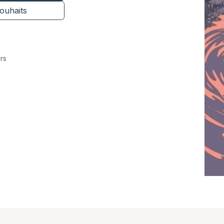
souhaits
rs