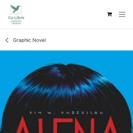
Se rendre au contenu
Graphic Novel