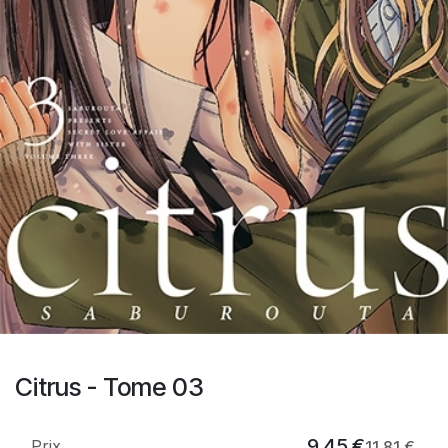
Citrus - Tome 03
9,45
€
Prix
11,81
€