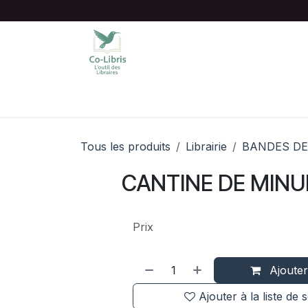
Se rendre au contenu
Accueil
Catalogue complet
Chois
Tous les produits
Librairie
BANDES DE
CANTINE DE MINUI
Prix
Ajouter
Ajouter à la liste de 