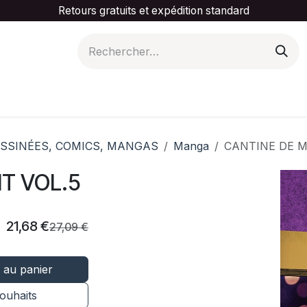
Retours gratuits et expédition standard
is ta catégorie
Slider Promotionnel
Contactez-
SSINÉES, COMICS, MANGAS
Manga
CANTINE DE M
T VOL.5
21,68
€
27,09
€
 au panier
souhaits