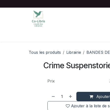
Se rendre au contenu
Accueil
Catalogue complet
Chois
Tous les produits
Librairie
BANDES DE
Crime Suspenstori
Prix
Ajouter
Ajouter à la liste de 