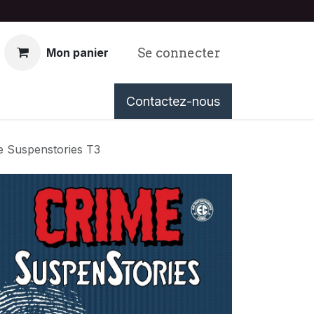
Se connecter
Mon panier
nous
Événements
Contactez-nous
Tableau de Bord
e Suspenstories T3