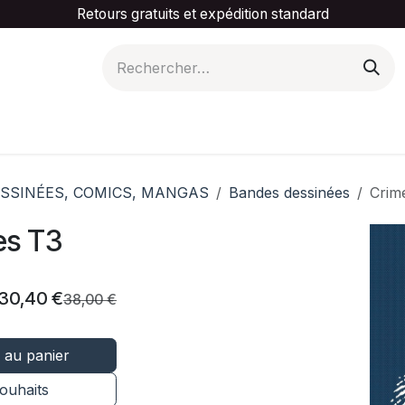
Retours gratuits et expédition standard
is ta catégorie
Slider Promotionnel
Contactez-
SSINÉES, COMICS, MANGAS
Bandes dessinées
Crim
es T3
30,40
€
38,00
€
 au panier
souhaits