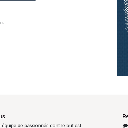
rs
us
R
quipe de passionnés dont le but est