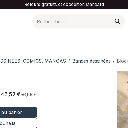
Retours gratuits et expédition standard
is ta catégorie
Slider Promotionnel
Contactez-
SSINÉES, COMICS, MANGAS
Bandes dessinées
Bloc
45,57
€
56,96
€
 au panier
souhaits