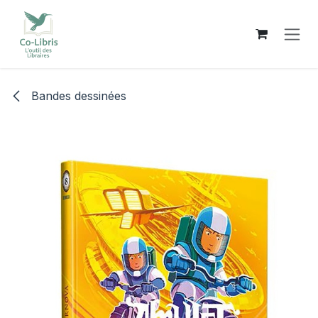
Se rendre au contenu
Bandes dessinées