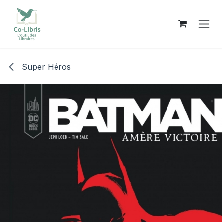
Se rendre au contenu
Super Héros