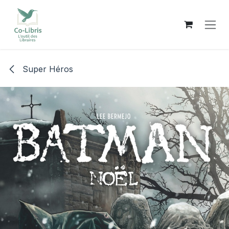
Se rendre au contenu
Super Héros