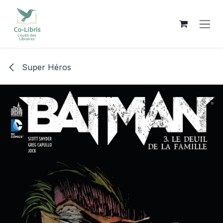
Se rendre au contenu
Super Héros