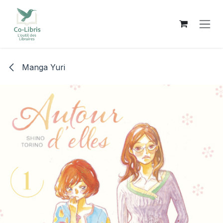
Se rendre au contenu
Manga Yuri