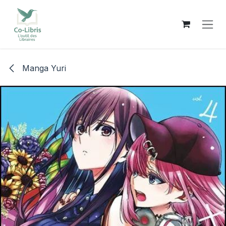
Se rendre au contenu
Manga Yuri