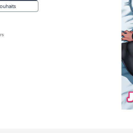
souhaits
rs