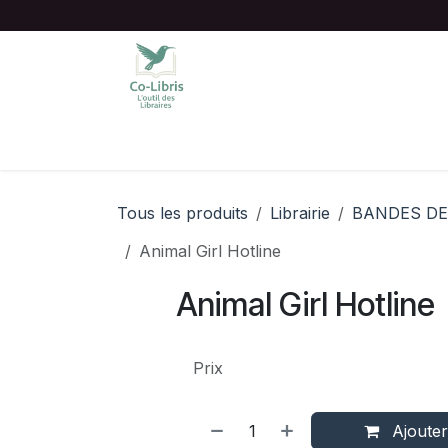
Se rendre au contenu
Accueil
Catalogue complet
Chois
Tous les produits
Librairie
BANDES DE
Animal Girl Hotline
Animal Girl Hotline
Prix
Ajouter