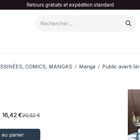
Retours gratuits et expédition standard
is ta catégorie
Slider Promotionnel
Contactez-
SSINÉES, COMICS, MANGAS
Manga
Public averti (é
16,42
€
20,52
€
 au panier