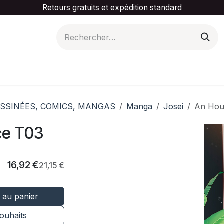
Retours gratuits et expédition standard
is ta catégorie
Slider Promotionnel
Contactez-
SSINÉES, COMICS, MANGAS
Manga
Josei
An Hou
ce T03
16,92
€
21,15
€
 au panier
souhaits