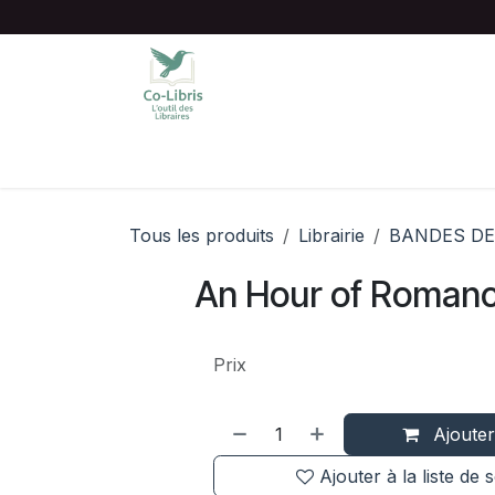
Se rendre au contenu
Accueil
Catalogue complet
Chois
Tous les produits
Librairie
BANDES DE
An Hour of Roman
Prix
Ajouter
Ajouter à la liste de 