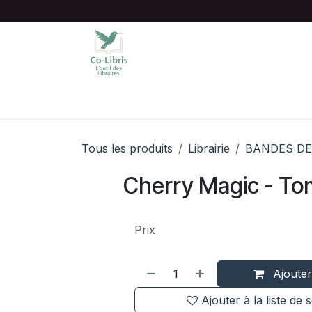
Se rendre au contenu
Accueil
Catalogue complet
Chois
Tous les produits
Librairie
BANDES DE
Cherry Magic - To
Prix
Ajouter
Ajouter à la liste de 