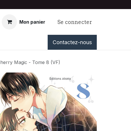
Se connecter
Mon panier
nous
Événements
Contactez-nous
Tableau de Bord
herry Magic - Tome 8 (VF)