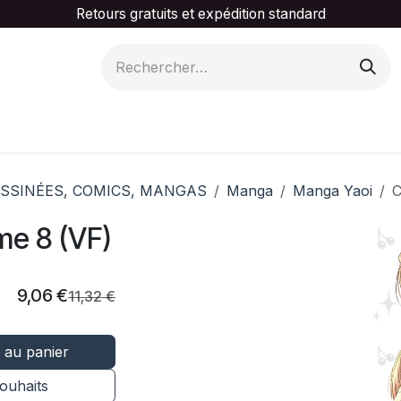
Retours gratuits et expédition standard
is ta catégorie
Slider Promotionnel
Contactez-
SSINÉES, COMICS, MANGAS
Manga
Manga Yaoi
C
me 8 (VF)
9,06
€
11,32
€
 au panier
souhaits