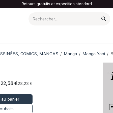
Retours gratuits et expédition standard
is ta catégorie
Slider Promotionnel
Contactez-
SSINÉES, COMICS, MANGAS
Manga
Manga Yaoi
B
22,58
€
28,23
€
 au panier
souhaits