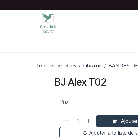
Se rendre au contenu
Accueil
Catalogue complet
Chois
Tous les produits
Librairie
BANDES DE
BJ Alex T02
Prix
Ajouter
Ajouter à la liste de 