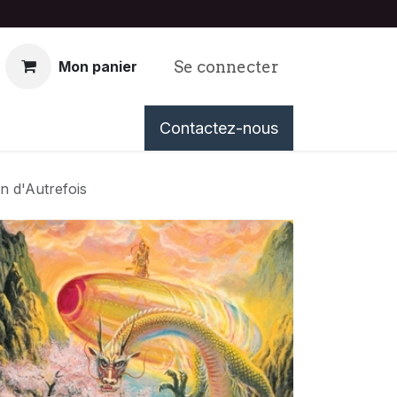
Se connecter
Mon panier
nous
Événements
Contactez-nous
Tableau de Bord
n d'Autrefois