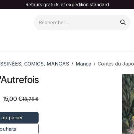
Retours gratuits et expédition standard
is ta catégorie
Slider Promotionnel
Contactez-
SSINÉES, COMICS, MANGAS
Manga
Contes du Japo
Autrefois
15,00
€
18,75
€
 au panier
souhaits