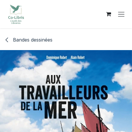
Se rendre au contenu
Bandes dessinées