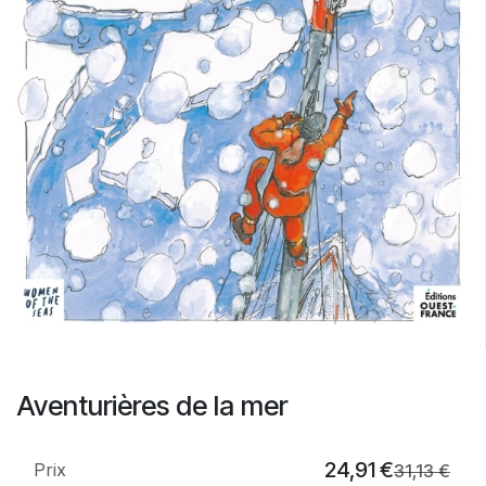
Aventurières de la mer
24,91
€
Prix
31,13
€