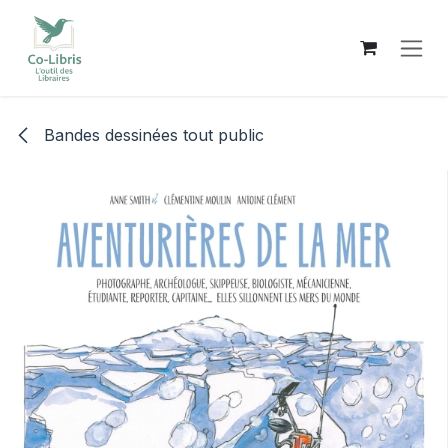
Se rendre au contenu
Bandes dessinées tout public