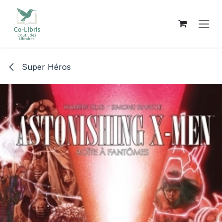
Se rendre au contenu
Super Héros