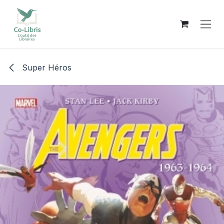
Se rendre au contenu
Super Héros