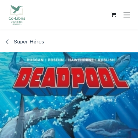
Se rendre au contenu
Super Héros