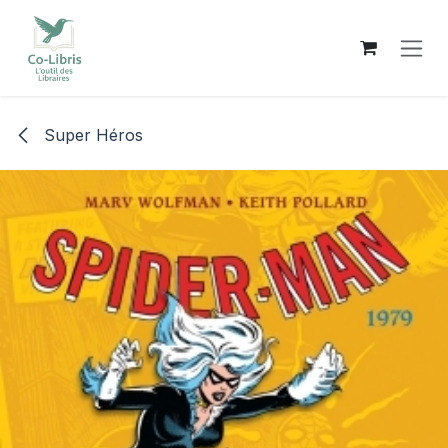
Se rendre au contenu
Super Héros