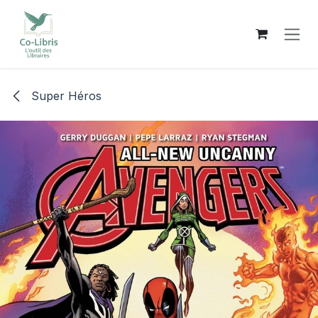
Se rendre au contenu
Super Héros