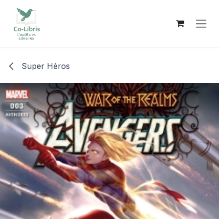
Se rendre au contenu
Super Héros