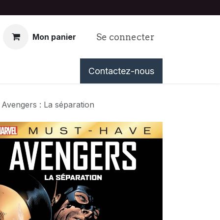
Se connecter
Mon panier
nous
Événements
Contactez-nous
Tableau de Bord
Avengers : La séparation