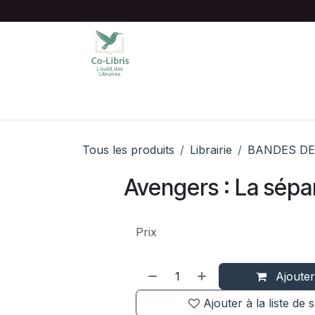
Se rendre au contenu
Accueil
Catalogue complet
Chois
Tous les produits
Librairie
BANDES DE
Avengers : La sépa
Prix
Ajouter
Ajouter à la liste de 