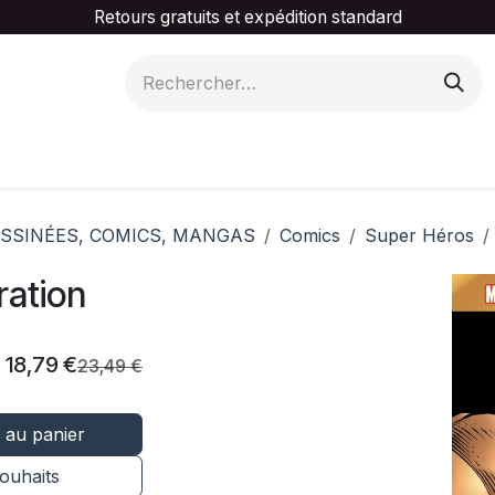
Retours gratuits et expédition standard
is ta catégorie
Slider Promotionnel
Contactez-
SSINÉES, COMICS, MANGAS
Comics
Super Héros
ration
18,79
€
23,49
€
 au panier
souhaits