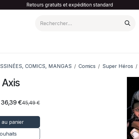
Retours gratuits et expédition standard
is ta catégorie
Slider Promotionnel
Contactez-
SSINÉES, COMICS, MANGAS
Comics
Super Héros
 Axis
36,39
€
45,49
€
 au panier
souhaits