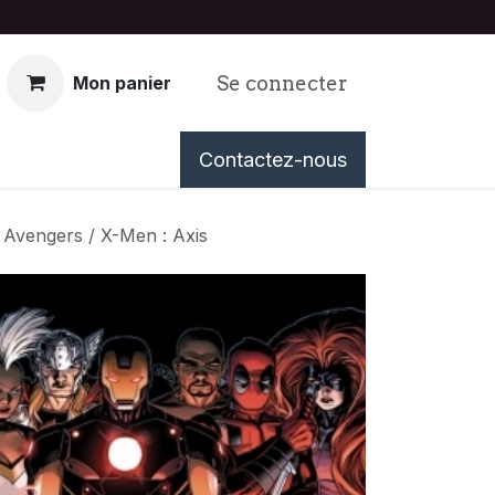
Se connecter
Mon panier
nous
Événements
Contactez-nous
Tableau de Bord
Avengers / X-Men : Axis