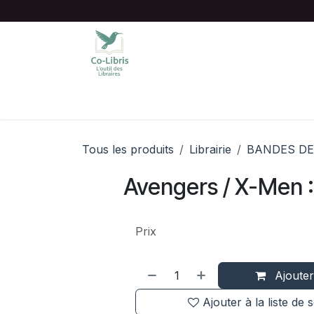
Se rendre au contenu
Accueil
Catalogue complet
Chois
Tous les produits
Librairie
BANDES DE
Avengers / X-Men :
Prix
Ajouter
Ajouter à la liste de 