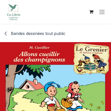
Se rendre au contenu
Bandes dessinées tout public