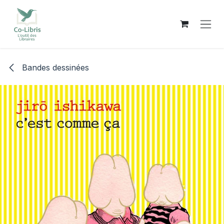
Se rendre au contenu
Bandes dessinées