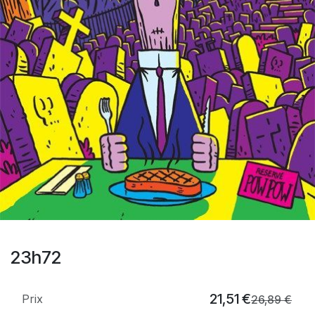
23h72
21,51
€
Prix
26,89
€