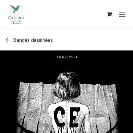
Se rendre au contenu
Bandes dessinées