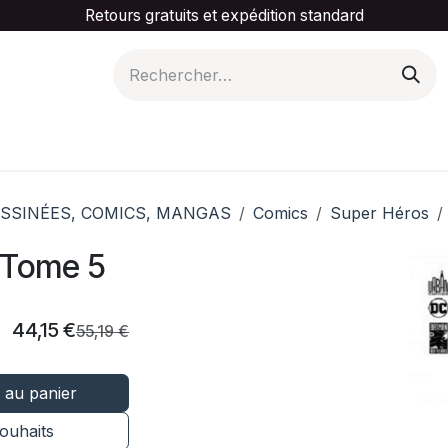
Retours gratuits et expédition standard
is ta catégorie
Slider Promotionnel
Contactez-
SSINÉES, COMICS, MANGAS
Comics
Super Héros
 Tome 5
44,15
€
55,19
€
 au panier
souhaits