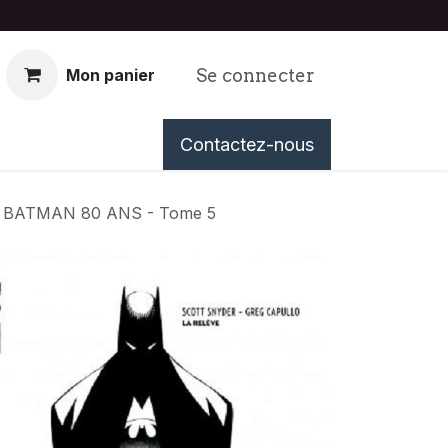
Se connecter
Mon panier
nous
Événements
Contactez-nous
Tableau de Bord
BATMAN 80 ANS - Tome 5