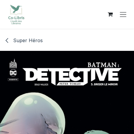
Se rendre au contenu
Super Héros