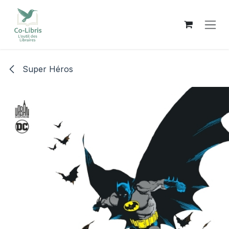
Se rendre au contenu
Super Héros