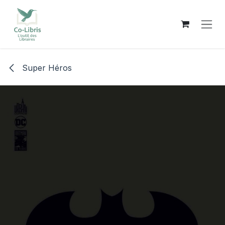
Se rendre au contenu
Super Héros