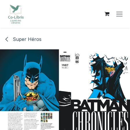
Se rendre au contenu
Super Héros