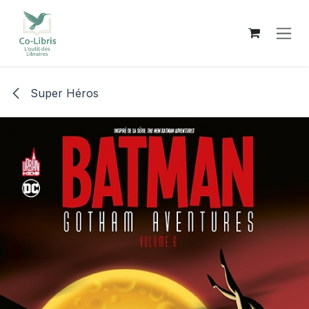
Se rendre au contenu
Super Héros