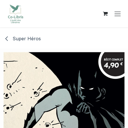
Se rendre au contenu
Super Héros