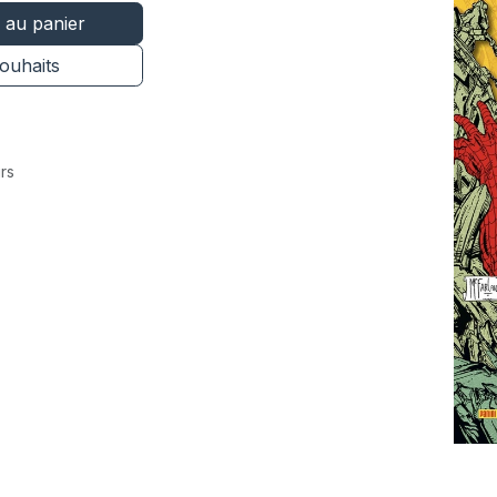
 au panier
souhaits
rs