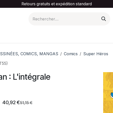
Retours gratuits et expédition standard
is ta catégorie
Slider Promotionnel
Contactez-
SSINÉES, COMICS, MANGAS
Comics
Super Héros
T55)
 : L'intégrale
40,92
€
51,15
€