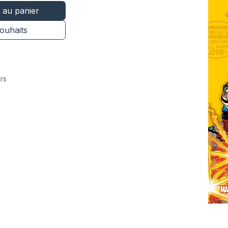
 au panier
souhaits
rs