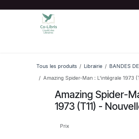
Se rendre au contenu
Accueil
Catalogue complet
Chois
Tous les produits
Librairie
BANDES DE
Amazing Spider-Man : L'intégrale 1973 (T
Amazing Spider-Man
1973 (T11) - Nouvell
Prix