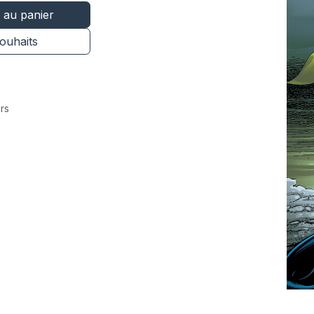
 au panier
souhaits
rs