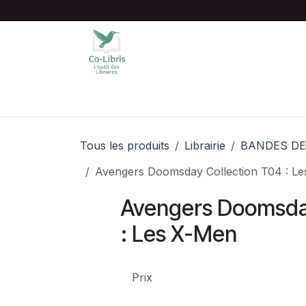
Se rendre au contenu
Accueil
Catalogue complet
Chois
Tous les produits
Librairie
BANDES DE
Avengers Doomsday Collection T04 : L
Avengers Doomsday
: Les X-Men
Prix