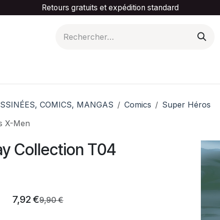
Retours gratuits et expédition standard
is ta catégorie
Slider Promotionnel
Contactez-
SSINÉES, COMICS, MANGAS
Comics
Super Héros
es X-Men
 Collection T04
7,92
€
9,90
€