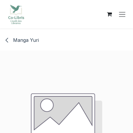
Se rendre au contenu
Manga Yuri