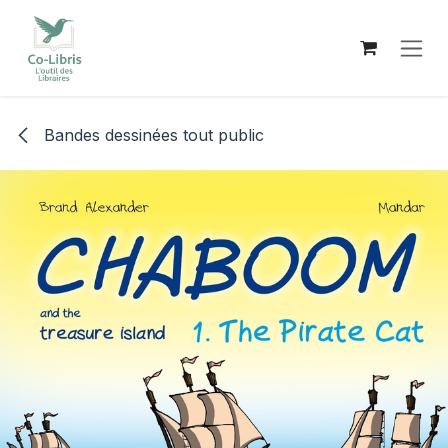
Se rendre au contenu
Bandes dessinées tout public