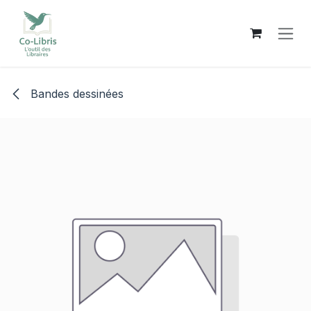
Se rendre au contenu
Bandes dessinées